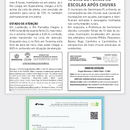
mas 8 horas, mantendo-se em alerta. Já o
ESCOLAS APÓS CHUVAS
Rio  Longá,  em  Esperantina,  chegou  a  6,75,
acima  da  cota  de  alerta,  com  previsão  de
O  município  de  Geminiano-PI,  
enfrenta  as
aumento  para  cerca  de  7,05  m,  também
consequências das chuvas, que causaram
permanecendo em alerta.
inundações em açudes, barragens e dani-
ficaram  estradas  e  passagens  molhadas
ESTADO DE ATENÇÃO
nas comunidades rurais. 
Em  Luzilândia,  o  Rio  Parnaíba  chegou  a
Em  resposta,  a  Prefeitura  de  Geminiano
4,46 na tarde de quarta-feira (3), mas redu-
decidiu  conceder  férias  de  10  dias  às  es-
ziu o volume, chegando a 4,34 m, contudo,
colas  municipais  localizadas  em  povoa-
ainda   mantendo   na   cota   de   atenção.
dos afetados, incluindo Milhãs, Pequenos,
Enquanto isso, o rio Poti, em Teresina, está
Baixio,  Bugi,  Cantinho  e  Cacimbinha.  A
fora  da  área  de  risco,  mas  pode  chegar  a
perspectiva  de  mais  
chuvas  preocupa  os
8,65 m, entrando em situação de atenção.
residentes.
D4Sign
 a2002d44-583d-4281-8fa6-54a74810faae - Para confirmar as assinaturas acesse https://secure.d4sign.com.br/verificar
Documento assinado eletronicamente, conforme MP 2.200-2/01, Art. 10º, §2.
2 páginas - Datas e horários baseados em Brasília, Brasil
Sincronizado com o NTP.br e Observatório Nacional (ON)
Certificado de assinaturas gerado em 05 de April de 2024, 14:38:50
pag8 pdf
Código do documento a2002d44-583d-4281-8fa6-54a74810faae
Assinaturas
SISTEMA MEIO NORTE DE COMUNICACAO LTDA:00361945000139
Certificado Digital